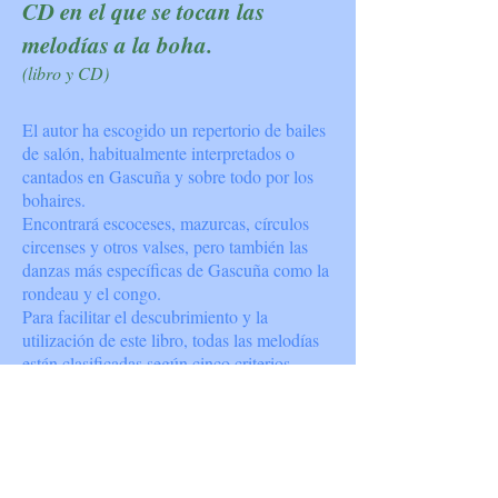
CD en el que se tocan las
melodías a la boha.
(libro y CD)
El autor ha escogido un repertorio de bailes
de salón, habitualmente interpretados o
cantados en Gascuña y sobre todo por los
bohaires.
Encontrará escoceses, mazurcas, círculos
circenses y otros valses, pero también las
danzas más específicas de Gascuña como la
rondeau y el congo.
Para facilitar el descubrimiento y la
utilización de este libro, todas las melodías
están clasificadas según cinco criterios
diferentes: tipo de danzas - popularidad -
dificultad técnica (para un bohemio) - modo
musical - melodía de dominio público o
composición.
El objetivo del archivo de sonido es